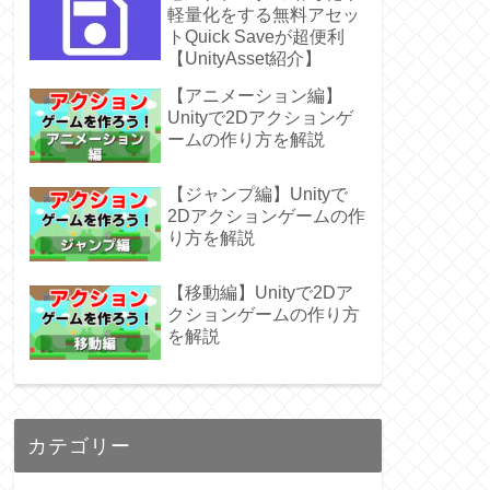
軽量化をする無料アセッ
トQuick Saveが超便利
【UnityAsset紹介】
【アニメーション編】
Unityで2Dアクションゲ
ームの作り方を解説
【ジャンプ編】Unityで
2Dアクションゲームの作
り方を解説
【移動編】Unityで2Dア
クションゲームの作り方
を解説
カテゴリー