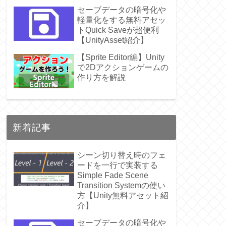
セーブデータの暗号化や
軽量化をする無料アセッ
トQuick Saveが超便利
【UnityAsset紹介】
【Sprite Editor編】Unity
で2Dアクションゲームの
作り方を解説
新着記事
シーン切り替え時のフェ
ードを一行で実装する
Simple Fade Scene
Transition Systemの使い
方【Unity無料アセット紹
介】
セーブデータの暗号化や