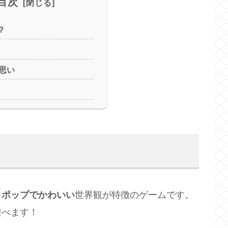
目次
？
思い
、
ポップでかわいい
世界観が特徴のゲームです。
遊べます！